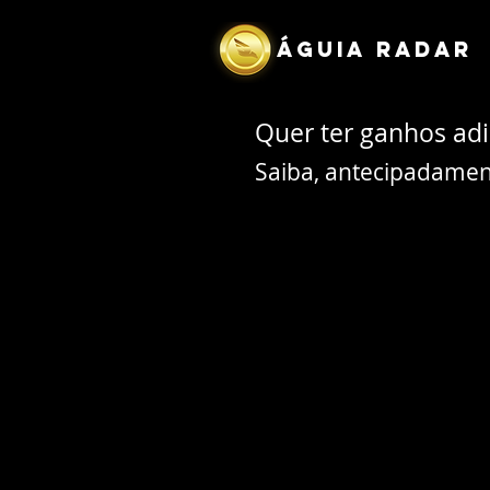
igite o código da ação, "Aqui"
ÁGUIA RADAR
Quer ter ganhos adi
Saiba, antecipadament